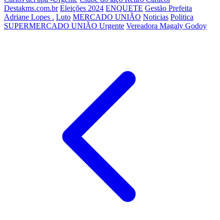
Destakms.com.br
Eleições 2024
ENQUETE
Gestão Prefeita
Adriane Lopes .
Luto
MERCADO UNIÃO
Noticias
Politica
SUPERMERCADO UNIÃO
Urgente
Vereadora Magaly Godoy