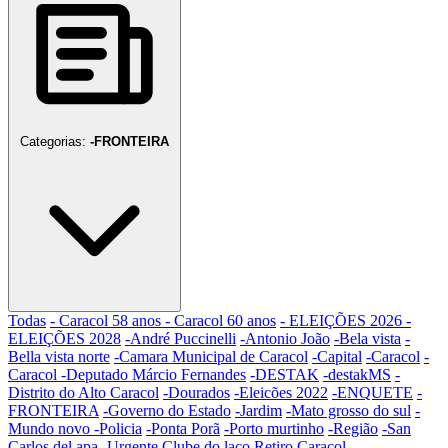
Categorias:
-FRONTEIRA
Todas
- Caracol 58 anos
- Caracol 60 anos
- ELEIÇÕES 2026
-
ELEIÇÕES 2028
-André Puccinelli
-Antonio João
-Bela vista
-
Bella vista norte
-Camara Municipal de Caracol
-Capital
-Caracol
-
Caracol
-Deputado Márcio Fernandes
-DESTAK
-destakMS
-
Distrito do Alto Caracol
-Dourados
-Eleicões 2022
-ENQUETE
-
FRONTEIRA
-Governo do Estado
-Jardim
-Mato grosso do sul
-
Mundo novo
-Policia
-Ponta Porã
-Porto murtinho
-Região
-San
Carlos del apa
-Urgente
Clube do laço Retiro Caracol